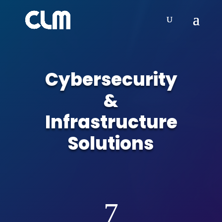
Video
Player
Cybersecurity
&
Infrastructure
Solutions
7