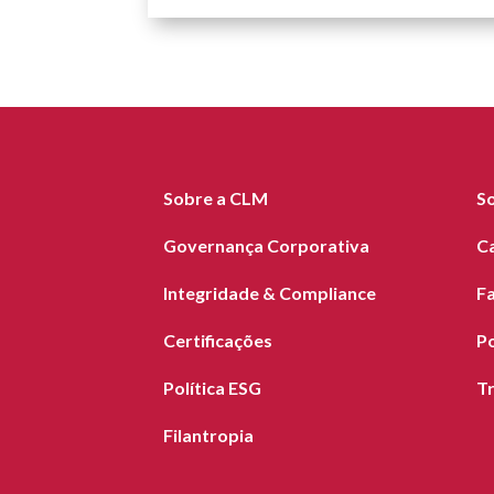
Sobre a CLM
S
Governança Corporativa
C
Integridade & Compliance
F
Certificações
Po
Política ESG
T
Filantropia