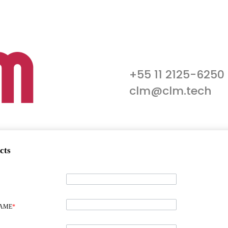
+55 11 2125-6250
clm@clm.tech
cts
NAME
*