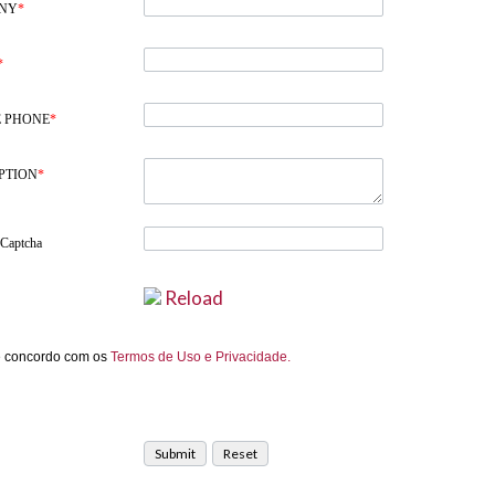
NY
*
*
 PHONE
*
PTION
*
 Captcha
Reload
e concordo com os
Termos de Uso e Privacidade.