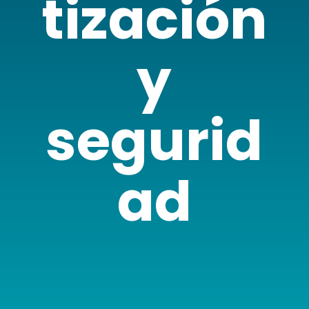
tización
y
segurid
ad