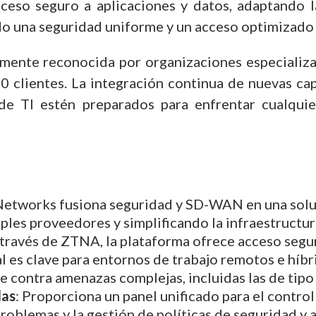
eso seguro a aplicaciones y datos, adaptando la
do una seguridad uniforme y un acceso optimizado 
ente reconocida por organizaciones especializad
00 clientes. La integración continua de nuevas ca
de TI estén preparados para enfrentar cualquie
Networks fusiona seguridad y SD-WAN en una soluc
ples proveedores y simplificando la infraestructur
 través de ZTNA, la plataforma ofrece acceso segu
al es clave para entornos de trabajo remotos e híb
 contra amenazas complejas, incluidas las de tipo
das
: Proporciona un panel unificado para el contro
problemas y la gestión de políticas de seguridad y 