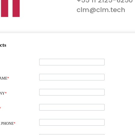
+55 11 2125-6250
clm@clm.tech
cts
NAME
*
NY
*
*
 PHONE
*