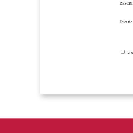
DESCRI
Enter the
Li 