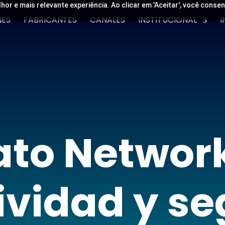
lhor e mais relevante experiência. Ao clicar em 'Aceitar', você cons
NES
FABRICANTES
CANALES
INSTITUCIONAL
I
ato Network
ividad y se